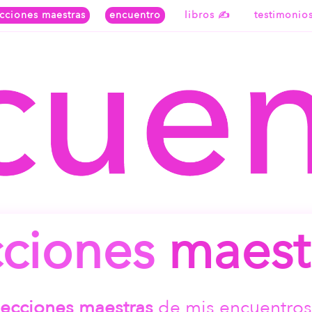
ecciones maestras
encuentro
libros ✍
testimonio
cciones
maest
lecciones maestras
de mis encuentros