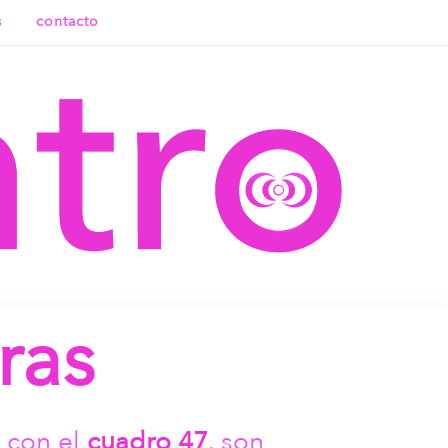
s
contacto
ras
 con el
cuadro 47
. son