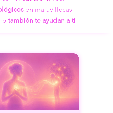
ológicos
en maravillosas
ero
también te ayudan a ti