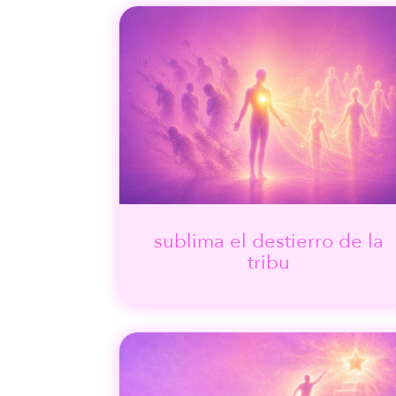
sublima el destierro de la
tribu