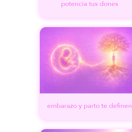
potencia tus dones
embarazo y parto te definen