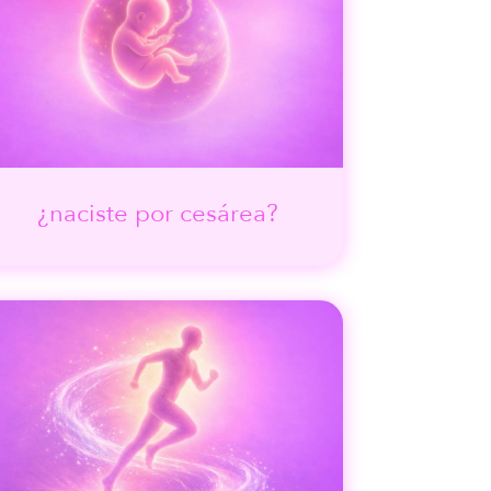
¿naciste por cesárea?