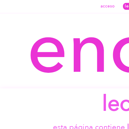
acceso
l
le
esta página contiene