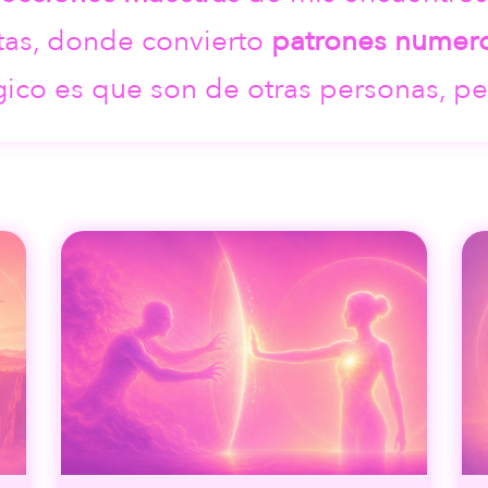
ltas, donde convierto
patrones numer
gico es que son de otras personas, p