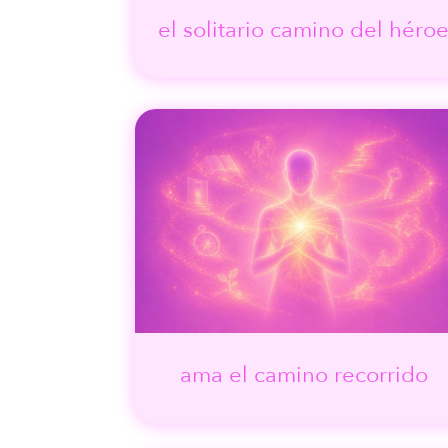
el solitario camino del héro
ama el camino recorrido