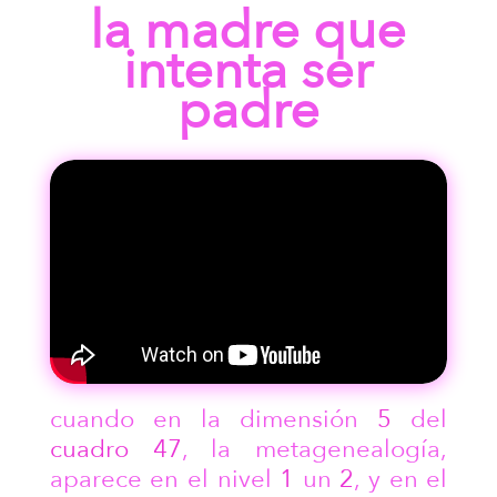
la madre que
intenta ser
padre
cuando en la dimensión
5
del
cuadro 47
, la metagenealogía,
aparece en el nivel
1
un
2
, y en el