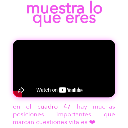
muestra lo
que eres
en el
cuadro 47
hay muchas
posiciones importantes que
marcan cuestiones vitales ❤️