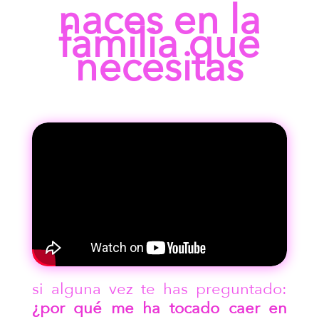
naces en la
familia que
necesitas
si alguna vez te has preguntado:
¿por qué me ha tocado caer en