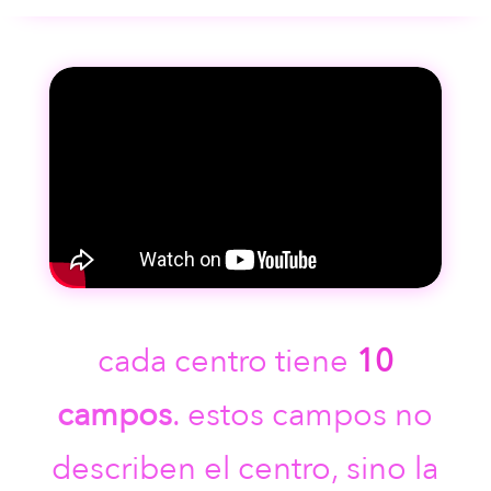
cada centro tiene
10
campos
. estos campos no
describen el centro, sino la