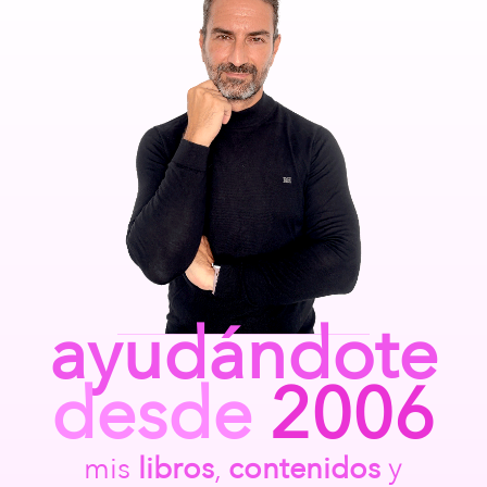
ayudándote
desde
2006
mis
libros
,
contenidos
y