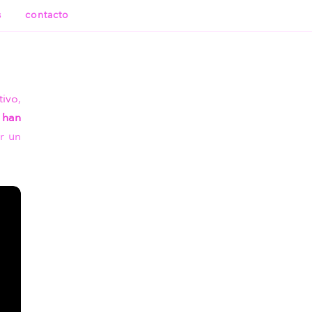
s
contacto
tivo
,
 han
r un