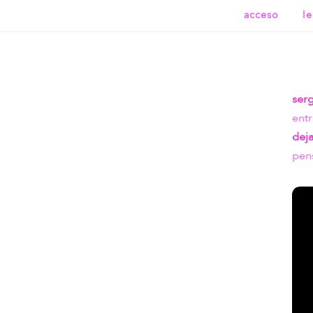
acceso
l
ser
ent
dej
pen