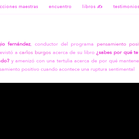
ecciones maestras
encuentro
libros ✍
testimonio
gio fernández
, conductor del programa
pensamiento posi
revistó a
carlos burgos
acerca de su libro
¿sabes por qué te
ado?
y amenizó con una tertulia acerca de por qué mantene
samiento positivo cuando acontece una ruptura sentimental