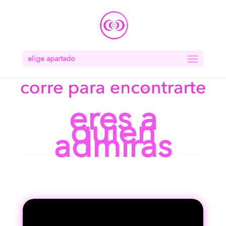
elige apartado
eres a
quien
admiras