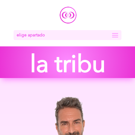
elige apartado
la tribu