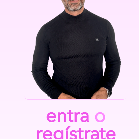
entra
o
regístrate