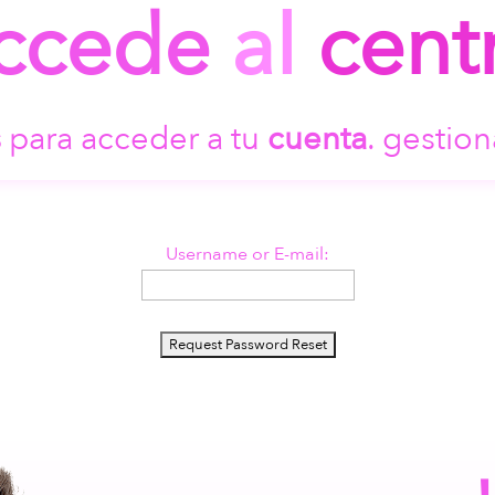
ccede
al
cent
s
para acceder a tu
cuenta
. gestion
Username or E-mail: