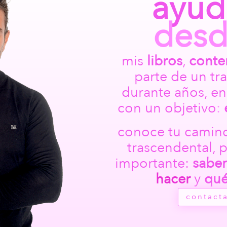
ayud
des
mis
libros
,
conte
parte de un tr
durante años, en
con un objetivo
:
conoce tu camino
trascendental, 
importante:
sabe
hacer
y
qu
contact