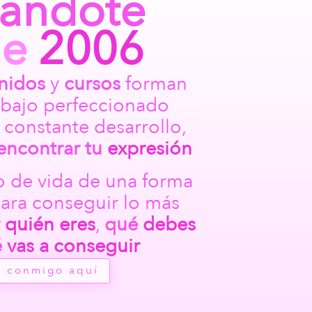
ándote
de
2006
nidos
y
cursos
forman
abajo perfeccionado
 constante desarrollo,
encontrar
tu
expresión
 de vida de una forma
para conseguir lo más
r
quién eres
,
qué
debes
é
vas a conseguir
a conmigo aquí